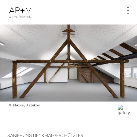
Togg
+
+
navi
+
© Nikolay Kazakov
SANIERUNG DENKMALGESCHÜTZTES