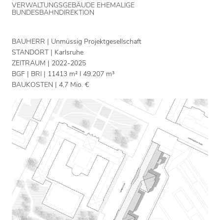
VERWALTUNGSGEBÄUDE EHEMALIGE
BUNDESBAHNDIREKTION
BAUHERR
Unmüssig Projektgesellschaft
STANDORT
Karlsruhe
ZEITRAUM
2022-2025
BGF | BRI
11413 m² I 49.207 m³
BAUKOSTEN
4,7 Mio. €
LEISTUNGSPHASEN
1-5
FOTOS
Nikolay Kazakov