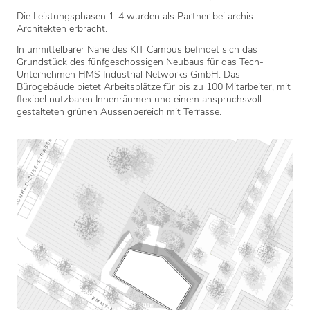
Die Leistungsphasen 1-4 wurden als Partner bei archis
Architekten erbracht.
In unmittelbarer Nähe des KIT Campus befindet sich das
Grundstück des fünfgeschossigen Neubaus für das Tech-
Unternehmen HMS Industrial Networks GmbH. Das
Bürogebäude bietet Arbeitsplätze für bis zu 100 Mitarbeiter, mit
flexibel nutzbaren Innenräumen und einem anspruchsvoll
gestalteten grünen Aussenbereich mit Terrasse.
Die komplett unter die Erde gesetzte Tiefgarage verfügt über 30
PKW Stellplätze. Die Bandfassade ist mit gekanteten
Metallprofilen verkleidet- eine passende Lösung für den
diamantförmigen Baukörper.
BAUHERR
ARTEMIS GMBH & CO. KG
STANDORT
Technologiepark, Karlsruhe
ZEITRAUM
2021-2023
BGF | BRI
2.823 m² | 11.048 m³
BAUKOSTEN
5,65 Millionen € brutto
LEISTUNGSPHASEN
1-5
STATUS
Realisiert