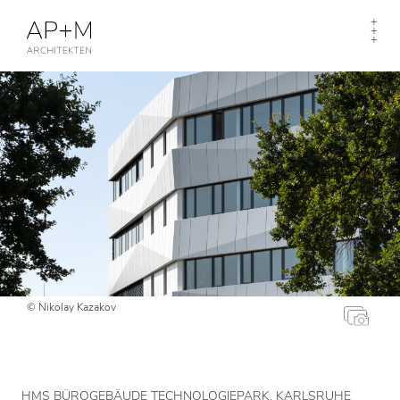
Togg
+
+
navi
+
© Nikolay Kazakov
HMS BÜROGEBÄUDE TECHNOLOGIEPARK, KARLSRUHE