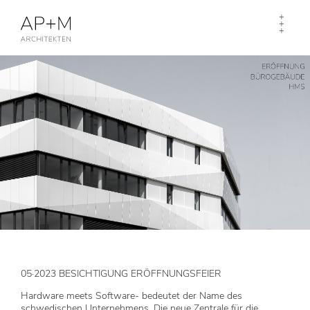
Toggle
+
+
naviga
+
05·2023 BESICHTIGUNG ERÖFFNUNGSFEIER
Hardware meets Software- bedeutet der Name des
schwedischen Unternehmens. Die neue Zentrale für die